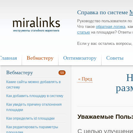
Справка по системе
M
Руководство пользователя по 
Что такое
обратная логика
, ка
статью
на площадке? Ответы 
Если у вас остались вопросы
Главная
Bебмастеру
Oптимизатору
Советы
Bебмастеру
Н
59
«
Пред
Какие сайты можно добавлять в
раз
систему
Как добавить площадку в систему
Как увидеть причину отклонения
площадки
Уважаемые Польз
Как определить id площадки
Как редактировать параметры
С целью улучшени
площадки