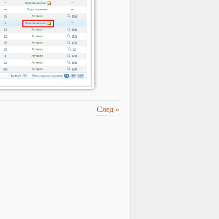
След
»