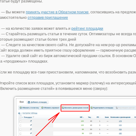
статьи будут размещены.
3 — Вы можете
принять участие в Обратном поиске
, согласившись на предлож
самостоятельно
отправив приглашение
4 — на количество заявок может влиять и
рейтинг площадки
5 — Старайтесь размещать статьи в течение суток. Оптимизаторы не всегда г
которые размещают статьи более трех дней
6 — Следите за качеством своего сайта. Не допускайте на нем pop-up реклам
Сайт всегда должен иметь приятное глазу оформление — гармоничную расцве
7 — Удалите свой сайт из бирж автоматической продажи ссылок. В основном 
на «продажных» площадках.
Если же площадку все-таки приостановили, напоминаем, что возобновить р
Откройте список всех площадок, установите маркер (галочку) на интересующе
«Включить размещение статей» в появившемся меню (сверху):