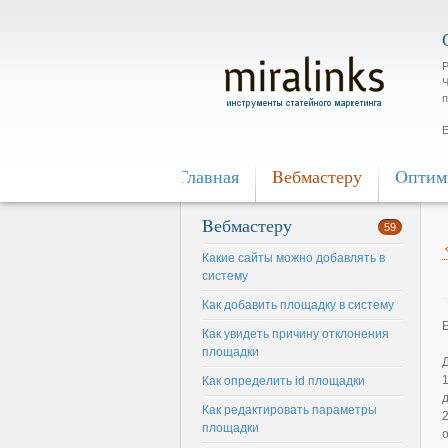
Р
Ч
п
Е
Главная
Bебмастеру
Oптим
Bебмастеру
59
Какие сайты можно добавлять в
систему
Как добавить площадку в систему
Как увидеть причину отклонения
площадки
Как определить id площадки
Как редактировать параметры
площадки