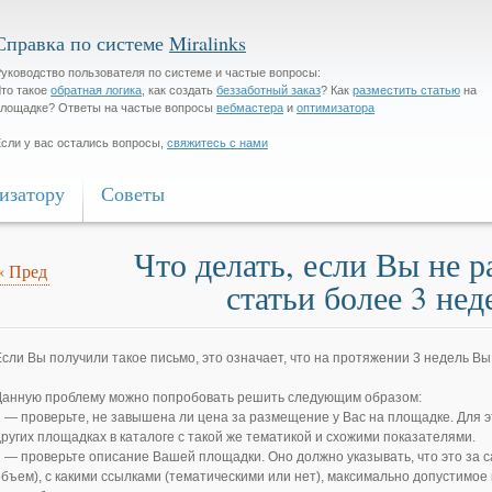
Справка по системе
Miralinks
уководство пользователя по системе и частые вопросы:
то такое
обратная логика
, как создать
беззаботный заказ
? Как
разместить статью
на
лощадке? Ответы на частые вопросы
вебмастера
и
оптимизатора
сли у вас остались вопросы,
свяжитесь с нами
изатору
Советы
Что делать, если Вы не 
«
Пред
статьи более 3 нед
Если Вы получили такое письмо, это означает, что на протяжении 3 недель В
Данную проблему можно попробовать решить следующим образом:
1 — проверьте, не завышена ли цена за размещение у Вас на площадке. Для 
других площадках в каталоге с такой же тематикой и схожими показателями.
2 — проверьте описание Вашей площадки. Оно должно указывать, что это за са
объем), с какими ссылками (тематическими или нет), максимально допустимое 