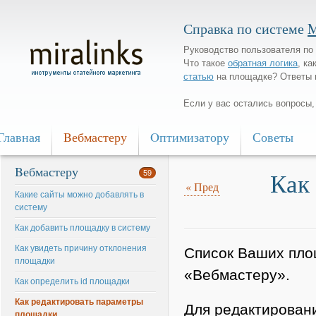
Справка по системе
M
Руководство пользователя по 
Что такое
обратная логика
, ка
статью
на площадке? Ответы 
Если у вас остались вопросы
Главная
Bебмастеру
Oптимизатору
Советы
Bебмастеру
Как
59
«
Пред
Какие сайты можно добавлять в
систему
Как добавить площадку в систему
Как увидеть причину отклонения
Список Ваших пло
площадки
«Вебмастеру».
Как определить id площадки
Как редактировать параметры
Для редактировани
площадки