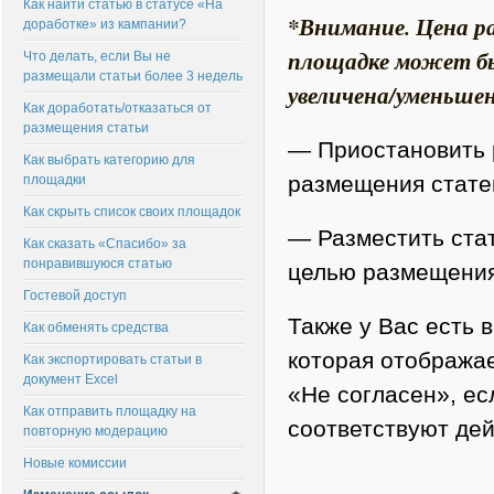
Как найти статью в статусе «На
*Внимание. Цена р
доработке» из кампании?
площадке может быть
Что делать, если Вы не
размещали статьи более 3 недель
увеличена/уменьшена
Как доработать/отказаться от
размещения статьи
— Приостановить 
Как выбрать категорию для
размещения стате
площадки
Как скрыть список своих площадок
— Разместить стат
Как сказать «Спасибо» за
понравившуюся статью
целью размещения
Гостевой доступ
Также у Вас есть 
Как обменять средства
которая отображае
Как экспортировать статьи в
документ Excel
«Не согласен», е
Как отправить площадку на
соответствуют дей
повторную модерацию
Новые комиссии