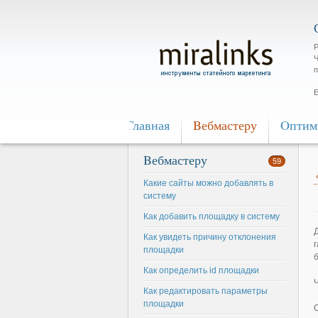
Р
Ч
п
Е
Главная
Bебмастеру
Oптим
Bебмастеру
59
Какие сайты можно добавлять в
систему
Как добавить площадку в систему
Как увидеть причину отклонения
площадки
Как определить id площадки
Как редактировать параметры
площадки