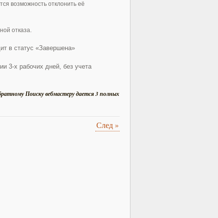
ется возможность отклонить её
ной отказа.
дит в статус «Завершена»
и 3-х рабочих дней, без учета
братному Поиску вебмастеру дается 3 полных
След
»