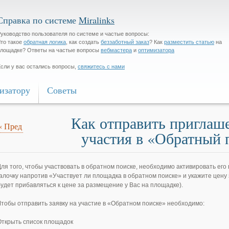
Справка по системе
Miralinks
уководство пользователя по системе и частые вопросы:
то такое
обратная логика
, как создать
беззаботный заказ
? Как
разместить статью
на
лощадке? Ответы на частые вопросы
вебмастера
и
оптимизатора
сли у вас остались вопросы,
свяжитесь с нами
изатору
Советы
Как отправить приглаш
«
Пред
участия в «Обратный 
Для того, чтобы участвовать в обратном поиске, необходимо активировать его 
галочку напротив «Участвует ли площадка в обратном поиске» и укажите цену
будет прибавляться к цене за размещение у Вас на площадке).
Чтобы отправить заявку на участие в «Обратном поиске» необходимо:
Открыть список площадок