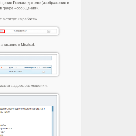
общение Рекламодателю (изображение в
н в графе «сообщения».
 в статус «в работе»
писание в Miratext:
 указать адрес размещения: