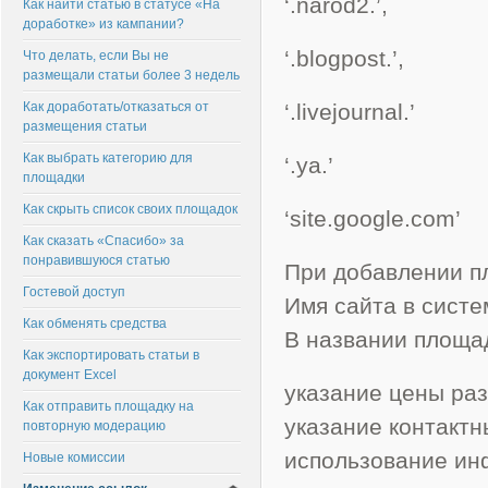
‘.narod2.’,
Как найти статью в статусе «На
доработке» из кампании?
‘.blogpost.’,
Что делать, если Вы не
размещали статьи более 3 недель
Как доработать/отказаться от
‘.livejournal.’
размещения статьи
Как выбрать категорию для
‘.ya.’
площадки
Как скрыть список своих площадок
‘site.google.com’
Как сказать «Спасибо» за
понравившуюся статью
При добавлении п
Гостевой доступ
Имя сайта в сист
Как обменять средства
В названии площа
Как экспортировать статьи в
документ Excel
указание цены ра
Как отправить площадку на
указание контакт
повторную модерацию
использование ин
Новые комиссии