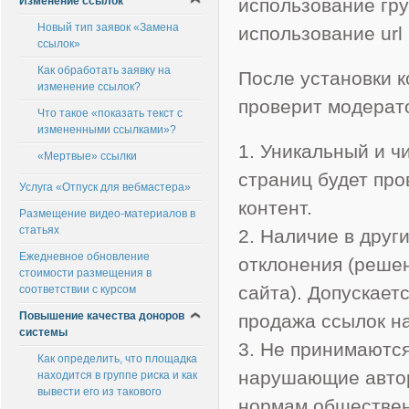
Изменение ссылок
использование гр
Новый тип заявок «Замена
использование url
ссылок»
Как обработать заявку на
После установки к
изменение ссылок?
проверит модерато
Что такое «показать текст с
измененными ссылками»?
1. Уникальный и ч
«Мертвые» ссылки
страниц будет про
Услуга «Отпуск для вебмастера»
контент.
Размещение видео-материалов в
статьях
2. Наличие в друг
Ежедневное обновление
отклонения (реше
стоимости размещения в
сайта). Допускает
соответствии с курсом
Повышение качества доноров
продажа ссылок на 
системы
3. Не принимаютс
Как определить, что площадка
нарушающие автор
находится в группе риска и как
вывести его из такового
нормам обществен