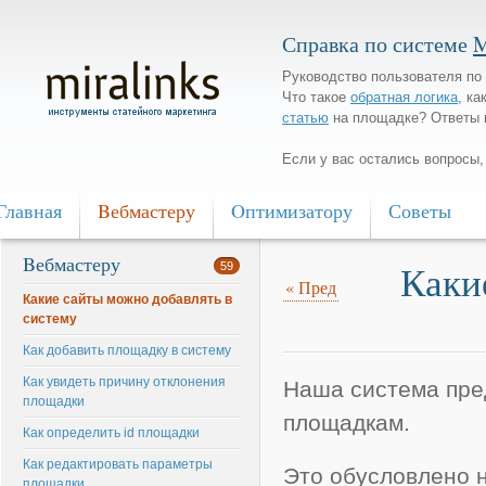
Справка по системе
M
Руководство пользователя по 
Что такое
обратная логика
, ка
статью
на площадке? Ответы 
Если у вас остались вопросы
Главная
Bебмастеру
Oптимизатору
Советы
Bебмастеру
Каки
59
«
Пред
Какие сайты можно добавлять в
систему
Как добавить площадку в систему
Как увидеть причину отклонения
Наша система пре
площадки
площадкам.
Как определить id площадки
Как редактировать параметры
Это обусловлено 
площадки