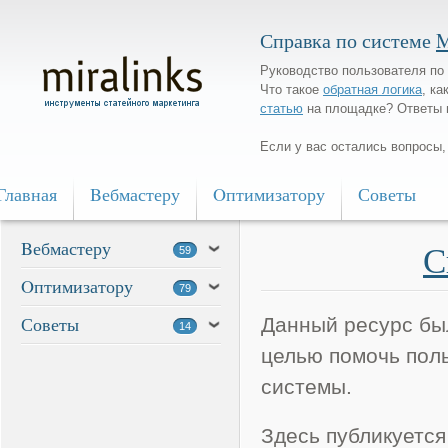
Справка по системе
M
Руководство пользователя по 
Что такое
обратная логика
, ка
статью
на площадке? Ответы 
Если у вас остались вопросы
Главная
Bебмастеру
Oптимизатору
Советы
Bебмастеру
С
59
Oптимизатору
79
Советы
Данный ресурс был
14
целью помочь поль
системы.
Здесь публикуется 