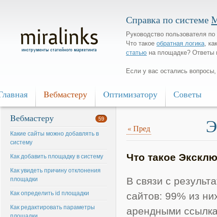
Справка по системе
M
Руководство пользователя по 
Что такое
обратная логика
, ка
статью
на площадке? Ответы 
Если у вас остались вопросы
Главная
Bебмастеру
Oптимизатору
Советы
Bебмастеру
Э
59
«
Пред
Какие сайты можно добавлять в
систему
Что такое Экскл
Как добавить площадку в систему
Как увидеть причину отклонения
В связи с резуль
площадки
Как определить id площадки
сайтов: 99% из ни
Как редактировать параметры
арендными ссылкам
площадки