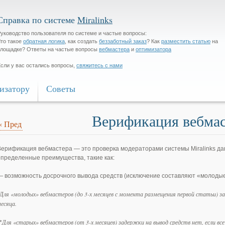
Справка по системе
Miralinks
уководство пользователя по системе и частые вопросы:
то такое
обратная логика
, как создать
беззаботный заказ
? Как
разместить статью
на
лощадке? Ответы на частые вопросы
вебмастера
и
оптимизатора
сли у вас остались вопросы,
свяжитесь с нами
изатору
Советы
Верификация вебмас
«
Пред
Верификация вебмастера — это проверка модераторами системы Miralinks да
определенные преимущества, такие как:
— возможность досрочного вывода средств (исключение составляют «молоды
Для «молодых» вебмастеров (до 3-х месяцев с момента размещения первой статьи) з
есяца.
Для «старых» вебмастеров (от 3-х месяцев) задержки на вывод средств нет, если вс
*