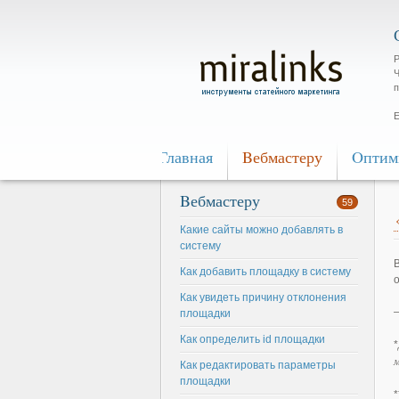
Р
Ч
п
Е
Главная
Bебмастеру
Oптим
Bебмастеру
59
Какие сайты можно добавлять в
систему
Как добавить площадку в систему
Как увидеть причину отклонения
площадки
Как определить id площадки
*
м
Как редактировать параметры
площадки
*