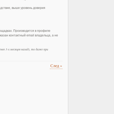
едствие, выше уровень доверия
ощадках. Производится в профиле
казан контактный email владельца, а не
ее 3-х месяцев назад), то даже при
След
»