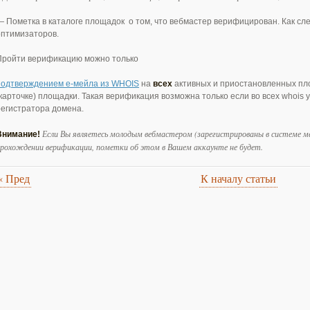
— Пометка в каталоге площадок о том, что вебмастер верифицирован. Как сл
оптимизаторов.
Пройти верификацию можно только
подтверждением е-мейла из WHOIS
на
всех
активных и приостановленных пл
(карточке) площадки. Такая верификация возможна только если во всех whois у
регистратора домена.
Если Вы являетесь молодым вебмастером (зарегистрированы в системе мен
Внимание!
рохождении верификации, пометки об этом в Вашем аккаунте не будет.
«
Пред
К началу статьи