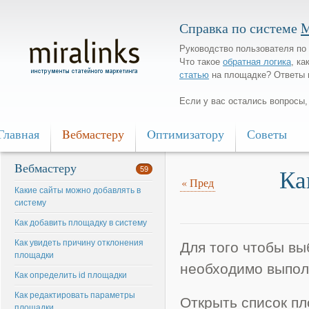
Справка по системе
M
Руководство пользователя по 
Что такое
обратная логика
, ка
статью
на площадке? Ответы 
Если у вас остались вопросы
Главная
Bебмастеру
Oптимизатору
Советы
Bебмастеру
Ка
59
«
Пред
Какие сайты можно добавлять в
систему
Как добавить площадку в систему
Как увидеть причину отклонения
Для того чтобы вы
площадки
необходимо выпол
Как определить id площадки
Как редактировать параметры
Открыть список пл
площадки