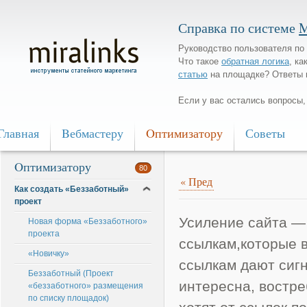
Справка по системе
M
Руководство пользователя по 
Что такое
обратная логика
, ка
статью
на площадке? Ответы 
Если у вас остались вопросы
Главная
Bебмастеру
Oптимизатору
Советы
Oптимизатору
80
«
Пред
Как создать «Беззаботный»
проект
Усиление сайта —
Новая форма «Беззаботного»
проекта
ссылкам,которые в
«Новичку»
ссылкам дают сигн
Беззаботный (Проект
интересна, востре
«беззаботного» размещения
по списку площадок)