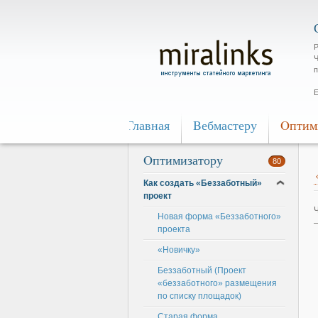
Р
Ч
п
Е
Главная
Bебмастеру
Oптим
Oптимизатору
80
Как создать «Беззаботный»
проект
Новая форма «Беззаботного»
проекта
«Новичку»
Беззаботный (Проект
«беззаботного» размещения
по списку площадок)
Старая форма