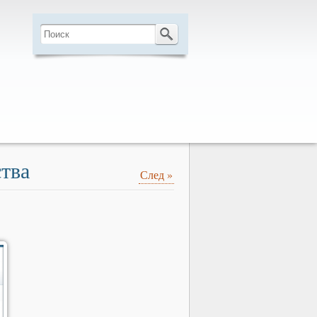
ства
След
»