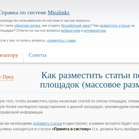
Справка по системе
Miralinks
уководство пользователя по системе и частые вопросы:
то такое
обратная логика
, как создать
беззаботный заказ
? Как
разместить статью
на
лощадке? Ответы на частые вопросы
вебмастера
и
оптимизатора
сли у вас остались вопросы,
свяжитесь с нами
изатору
Советы
Как разместить статьи п
«
Пред
площадок (массовое раз
Для того, чтобы разместить сразу несколько статей по списку площадок, сперв
Для более наглядного представления о данной процедуре, рекомендуем озна
справочной информации.
Так же необходимо
добавить статьи
в один проект, в рамках которого будет о
должны находиться в статусе
«Принята в систему»
(т.е. должна быть пройде