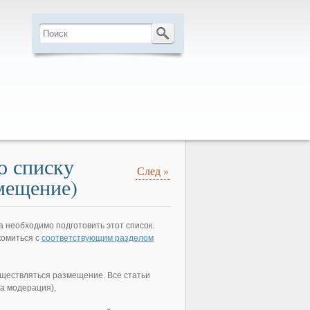
о списку
След
»
мещение)
а необходимо подготовить этот список.
комиться с
соответствующим разделом
существляться размещение. Все статьи
на модерация),