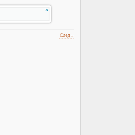
След
»