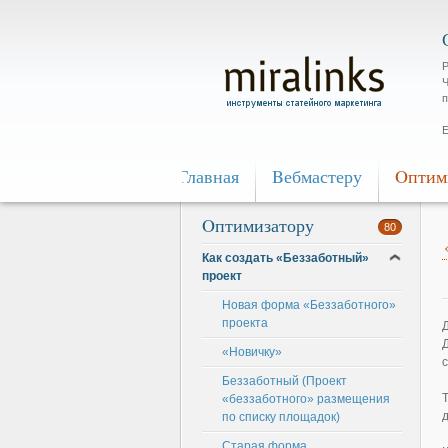
Р
Ч
п
Е
Главная
Bебмастеру
Oптим
Oптимизатору
80
Как создать «Беззаботный»
проект
Новая форма «Беззаботного»
проекта
«Новичку»
Беззаботный (Проект
«беззаботного» размещения
по списку площадок)
Старая форма