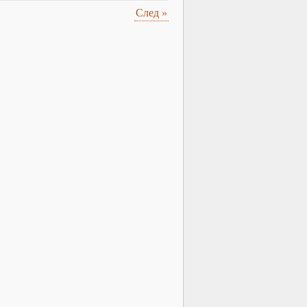
След
»