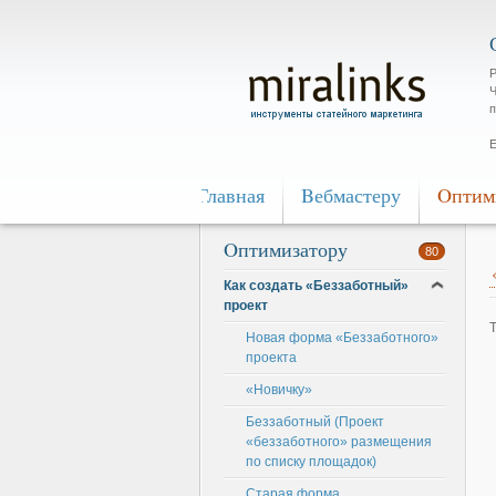
Р
Ч
п
Е
Главная
Bебмастеру
Oптим
Oптимизатору
80
Как создать «Беззаботный»
проект
Новая форма «Беззаботного»
проекта
«Новичку»
Беззаботный (Проект
«беззаботного» размещения
по списку площадок)
Старая форма