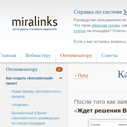
Справка по системе
M
Руководство пользователя по 
Что такое
обратная логика
, ка
статью
на площадке? Ответы 
Если у вас остались вопросы
Главная
Bебмастеру
Oптимизатору
Советы
Oптимизатору
Ка
80
«
Пред
Как создать «Беззаботный»
проект
Новая форма «Беззаботного»
проекта
После того как за
«Новичку»
«
Ждет решения 
Беззаботный (Проект
«беззаботного» размещения
по списку площадок)