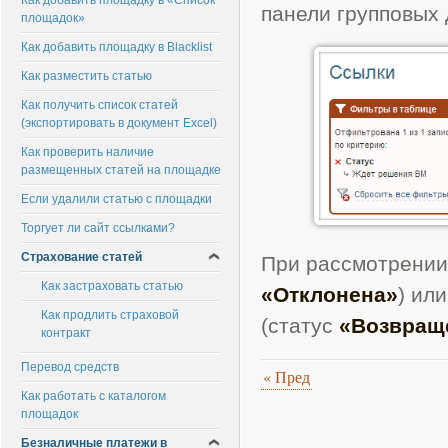
Как добавить площадку в «Список
панели групповых 
площадок»
Как добавить площадку в Blacklist
Как разместить статью
Как получить список статей
(экспортировать в документ Excel)
Как проверить наличие
размещенных статей на площадке
Если удалили статью с площадки
Торгует ли сайт ссылками?
Страхование статей
При рассмотрении 
Как застраховать статью
«Отклонена»
) ил
Как продлить страховой
(статус
«Возвраще
контракт
Перевод средств
«
Пред
Как работать с каталогом
площадок
Безналичные платежи в