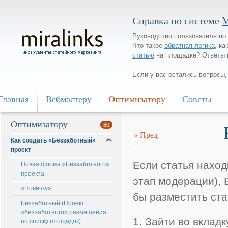
Справка по системе
M
Руководство пользователя по 
Что такое
обратная логика
, ка
статью
на площадке? Ответы 
Если у вас остались вопросы
Главная
Bебмастеру
Oптимизатору
Советы
Oптимизатору
80
«
Пред
Как создать «Беззаботный»
проект
Если статья наход
Новая форма «Беззаботного»
проекта
этап модерации), 
«Новичку»
бы разместить ста
Беззаботный (Проект
«беззаботного» размещения
1. Зайти во вклад
по списку площадок)