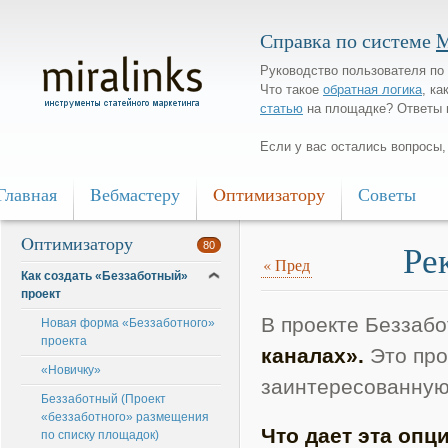
Справка по системе
M
Руководство пользователя по 
Что такое
обратная логика
, ка
статью
на площадке? Ответы 
Если у вас остались вопросы
Главная
Bебмастеру
Oптимизатору
Советы
Oптимизатору
Ре
80
«
Пред
Как создать «Беззаботный»
проект
В проекте Беззаб
Новая форма «Беззаботного»
проекта
каналах».
Это про
«Новичку»
заинтересованную
Беззаботный (Проект
«беззаботного» размещения
Что дает эта опци
по списку площадок)