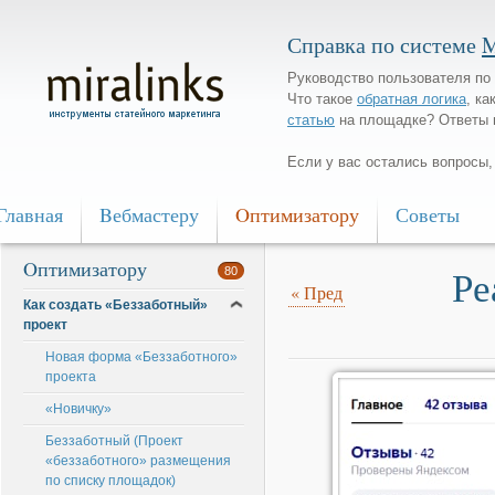
Справка по системе
M
Руководство пользователя по 
Что такое
обратная логика
, ка
статью
на площадке? Ответы 
Если у вас остались вопросы
Главная
Bебмастеру
Oптимизатору
Советы
Oптимизатору
Ре
80
«
Пред
Как создать «Беззаботный»
проект
Новая форма «Беззаботного»
проекта
«Новичку»
Беззаботный (Проект
«беззаботного» размещения
по списку площадок)