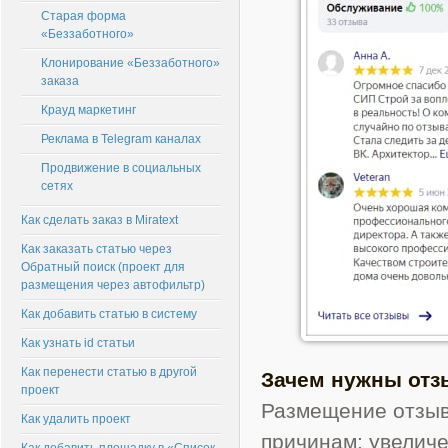
Старая форма
«Беззаботного»
Клонирование «Беззаботного»
заказа
Крауд маркетинг
Реклама в Telegram каналах
Продвижение в социальных
сетях
Как сделать заказ в Miratext
Как заказать статью через
Обратный поиск (проект для
размещения через автофильтр)
Как добавить статью в систему
Как узнать id статьи
Как перенести статью в другой
Зачем нужны от
проект
Размещение отзыв
Как удалить проект
причинам: увелич