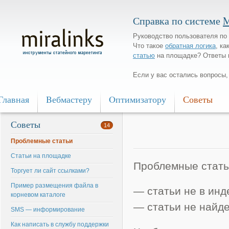
Справка по системе
M
Руководство пользователя по 
Что такое
обратная логика
, ка
статью
на площадке? Ответы 
Если у вас остались вопросы
Главная
Bебмастеру
Oптимизатору
Советы
Советы
14
Проблемные статьи
Статьи на площадке
Проблемные стать
Торгует ли сайт ссылками?
Пример размещения файла в
— статьи не в инд
корневом каталоге
— статьи не найд
SMS — информирование
Как написать в службу поддержки