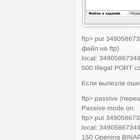
ftp> put 34905867
файл на ftp)
local: 3490586734
500 Illegal PORT 
Если вылезла оши
ftp> passive (пер
Passive mode on.
ftp> put 34905867
local: 3490586734
150 Opening BINAR