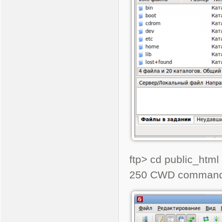
ftp> cd public_htm
250 CWD command 