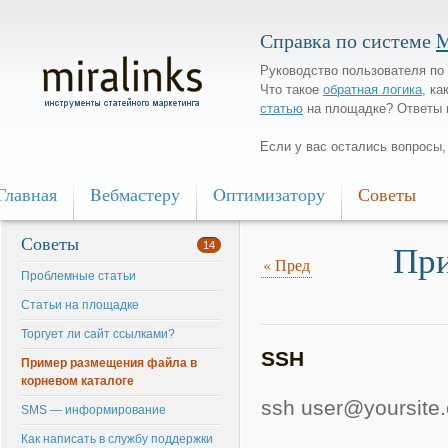
Справка по системе
M
Руководство пользователя по 
Что такое
обратная логика
, ка
статью
на площадке? Ответы 
Если у вас остались вопросы
Главная
Bебмастеру
Oптимизатору
Советы
Советы
При
14
«
Пред
Проблемные статьи
Статьи на площадке
Торгует ли сайт ссылками?
SSH
Пример размещения файла в
корневом каталоге
ssh user@yoursite
SMS — информирование
Как написать в службу поддержки