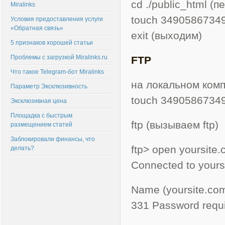
cd ./public_html (
Miralinks
touch 3490586734
Условия предоставления услуги
«Обратная связь»
exit (выходим)
5 признаков хорошей статьи
Проблемы с загрузкой Miralinks.ru
FTP
Что такое Telegram-бот Miralinks
на локальном ком
Параметр Эксклюзивность
touch 3490586734
Эксклюзивная цена
Площадка с быстрым
ftp (вызываем ftp)
размещением статей
Заблокировали финансы, что
ftp> open yoursite
делать?
Connected to yours
Name (yoursite.com
331 Password requir